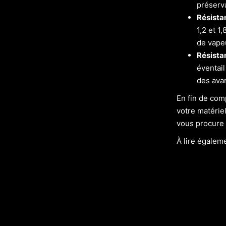
préserva
Résista
1,2 et 1
de vape
Résista
éventail
des avan
En fin de com
votre matérie
vous procure 
À lire égalem