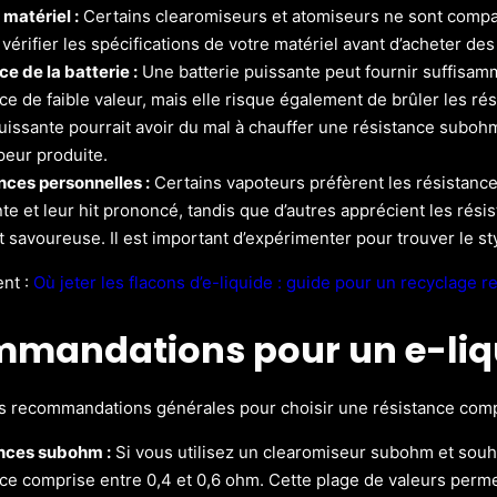
matériel :
Certains clearomiseurs et atomiseurs ne sont compat
vérifier les spécifications de votre matériel avant d’acheter des
e de la batterie :
Une batterie puissante peut fournir suffisam
ce de faible valeur, mais elle risque également de brûler les ré
issante pourrait avoir du mal à chauffer une résistance subohm
peur produite.
nces personnelles :
Certains vapoteurs préfèrent les résistanc
e et leur hit prononcé, tandis que d’autres apprécient les rés
 savoureuse. Il est important d’expérimenter pour trouver le st
ent :
Où jeter les flacons d’e-liquide : guide pour un recyclage 
mandations pour un e-liq
s recommandations générales pour choisir une résistance compa
nces subohm :
Si vous utilisez un clearomiseur subohm et souh
ce comprise entre 0,4 et 0,6 ohm. Cette plage de valeurs permet