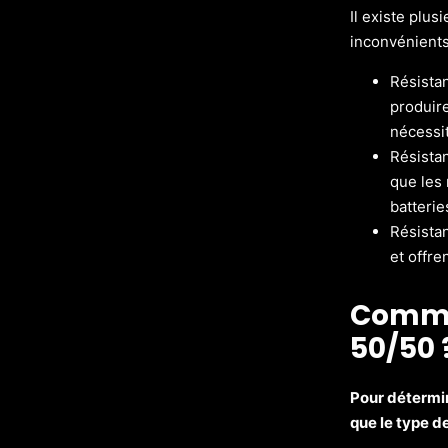
Il existe plu
inconvénients.
Résistan
produir
nécessit
Résista
que les 
batterie
Résista
et offre
Commen
50/50 
Pour détermin
que le type de