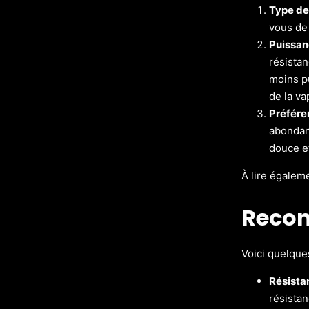
Type de 
vous de 
Puissanc
résistan
moins pu
de la va
Préfére
abondant
douce et
À lire égalem
Recom
Voici quelque
Résista
résistan