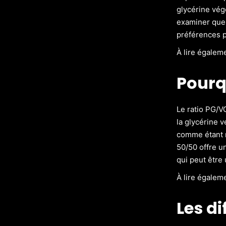
glycérine végé
examiner quel
préférences p
À lire égalem
Pourq
Le ratio PG/V
la glycérine v
comme étant m
50/50 offre u
qui peut être
À lire égalem
Les di