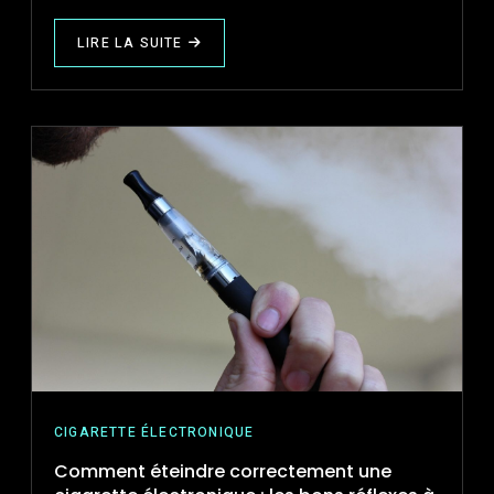
LIRE LA SUITE
ABOUT
COMMENT
RÉGLER
SA
CIGARETTE
ÉLECTRONIQUE
POUR
NE
PAS
TOUSSER
:
ASTUCES
ET
CONSEILS
PRATIQUES
CIGARETTE ÉLECTRONIQUE
Comment éteindre correctement une