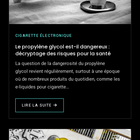
CIGARETTE ÉLECTRONIQUE
Le propylène glycol est-il dangereux :
décryptage des risques pour la santé
La question de la dangerosité du propylène
glycol revient régulièrement, surtout à une époque
où de nombreux produits du quotidien, comme les
e-liquides pour cigarette…
LIRE LA SUITE
ABOUT
LE
PROPYLÈNE
GLYCOL
EST-
IL
DANGEREUX
:
DÉCRYPTAGE