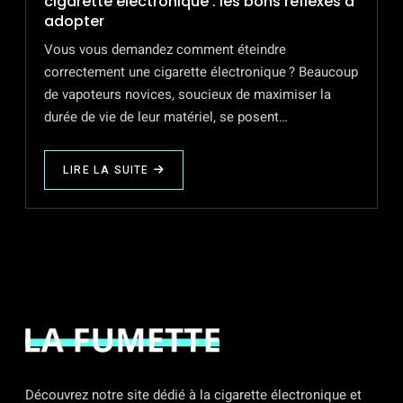
cigarette électronique : les bons réflexes à
adopter
Vous vous demandez comment éteindre
correctement une cigarette électronique ? Beaucoup
de vapoteurs novices, soucieux de maximiser la
durée de vie de leur matériel, se posent…
LIRE LA SUITE
ABOUT
COMMENT
ÉTEINDRE
CORRECTEMENT
UNE
CIGARETTE
ÉLECTRONIQUE
:
LES
BONS
RÉFLEXES
À
ADOPTER
Découvrez notre site dédié à la cigarette électronique et