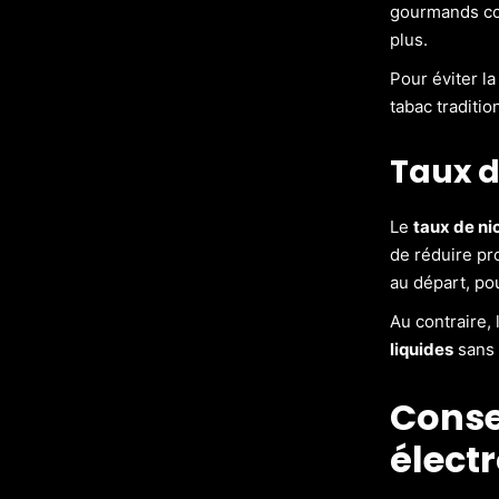
gourmands comm
plus.
Pour éviter l
tabac traditio
Taux d
Le
taux de ni
de réduire pr
au départ, po
Au contraire,
liquides
sans 
Consei
élect