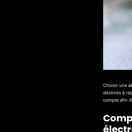
Choisir une
c
destinés à ré
compte afin d’
Compr
élect