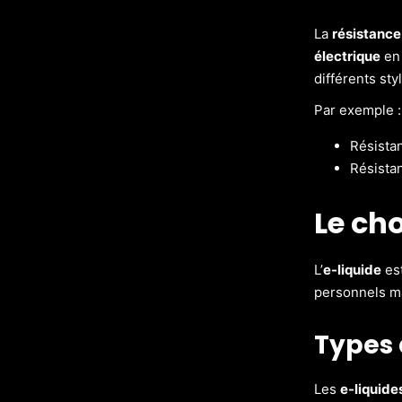
La
résistance
électrique
en 
différents sty
Par exemple :
Résista
Résistan
Le cho
L’
e-liquide
est
personnels ma
Types 
Les
e-liquide