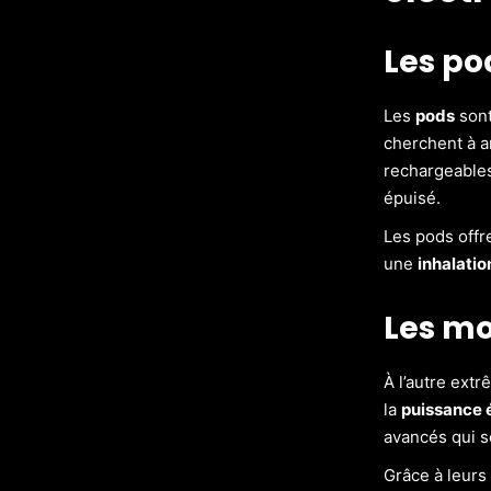
Les po
Les
pods
sont
cherchent à a
rechargeables
épuisé.
Les pods off
une
inhalatio
Les mo
À l’autre ext
la
puissance 
avancés qui s
Grâce à leur