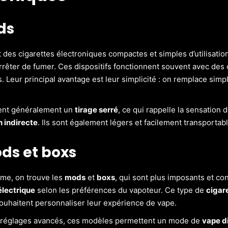
ds
 des cigarettes électroniques compactes et simples d’utilisation
rrêter de fumer. Ces dispositifs fonctionnent souvent avec de
. Leur principal avantage est leur simplicité : on remplace sim
rent généralement un
tirage serré
, ce qui rappelle la sensation d
n indirecte
. Ils sont également légers et facilement transportabl
ds et boxs
rême, on trouve les
mods
et
boxs
, qui sont plus imposants et co
électrique
selon les préférences du vapoteur. Ce type de
cigar
ouhaitent personnaliser leur expérience de vape.
s réglages avancés, ces modèles permettent un mode de
vape di