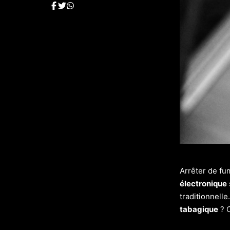
Arrêter de fu
électronique
traditionnell
tabagique
? C