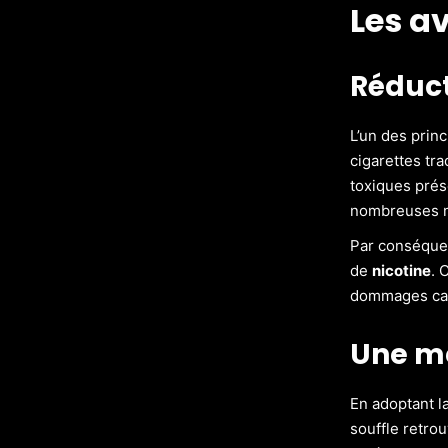
Les a
Réduct
L’un des prin
cigarettes tra
toxiques prés
nombreuses ma
Par conséquen
de
nicotine
. 
dommages cau
Une me
En adoptant l
souffle retro