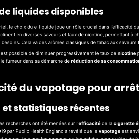
de liquides disponibles
iel, le choix du e-liquide joue un rôle crucial dans l’efficacité d
éclinent en diverses saveurs et taux de nicotine, permettant à 
s besoins. Cela va des arômes classiques de tabac aux saveurs
il est possible de diminuer progressivement le taux de
nicotine
p
le fumeur dans sa démarche de
réduction de sa consommation
acité du vapotage pour arrê
 et statistiques récentes
s recherches ont été menées sur l’
efficacité
de la
cigarette é
019 par Public Health England a révélé que le
vapotage
est envi
cotiniques, tels que les gommes ou les patchs, pour arrêter de f