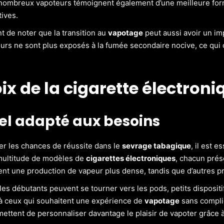
 nombreux vapoteurs témoignent également d’une meilleure for
tives.
nt de noter que la transition au
vapotage
peut aussi avoir un im
rs ne sont plus exposés à la fumée secondaire nocive, ce qui 
ix de la cigarette électroni
el adapté aux besoins
r les chances de réussite dans le
sevrage tabagique
, il est 
 multitude de modèles de
cigarettes électroniques
, chacun prés
ent une production de vapeur plus dense, tandis que d’autres privi
es débutants peuvent se tourner vers les pods, petits dispositifs
à ceux qui souhaitent une expérience de
vapotage
sans complic
ettent de personnaliser davantage le plaisir de vapoter grâce 