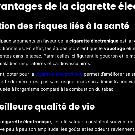
vantages de la cigarette él
ion des risques liés à la santé
cipaux arguments en faveur de la
cigarette électronique
est la 
ditionnelles. En effet, les études montrent que le
vapotage
élim
entes dans le tabac. Parmi celles-ci figurent le goudron et le
ladies respiratoires et cardiovasculaires.
t, opter pour la
cigarette électronique
permet d’améliorer sa sa
Cette dernière n’est pas sans risque, mais son administration vi
sés à l’organisme comparé à la combustion du tabac.
illeure qualité de vie
a
cigarette électronique
, les utilisateurs constatent souvent un
uve peu à peu son amplitude, les goûts et les odeurs reviennent 