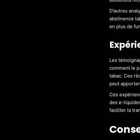
D’autres anal
abstinence ta
en plus de fu
Expéri
Les témoignag
comment le p
tabac. Ces ré
peut apporter
Ces expérienc
des e-liquide
faciliter la t
Conse