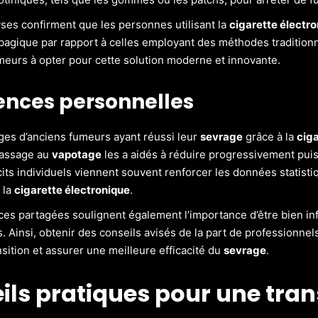
yses confirment que les personnes utilisant la
cigarette électr
bagique par rapport à celles employant des méthodes traditionne
meurs à opter pour cette solution moderne et innovante.
ences personnelles
es d’anciens fumeurs ayant réussi leur
sevrage
grâce à la
ciga
assage au
vapotage
les a aidés à réduire progressivement pui
cits individuels viennent souvent renforcer les données statis
 la
cigarette électronique
.
es partagées soulignent également l’importance d’être bien in
s. Ainsi, obtenir des conseils avisés de la part de profession
ransition et assurer une meilleure efficacité du
sevrage
.
ils pratiques pour une tran