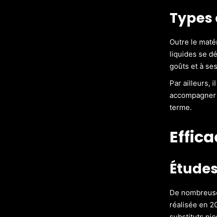
Types 
Outre le matér
liquides se d
goûts et à se
Par ailleurs, 
accompagner 
terme.
Effic
Études
De nombreuse
réalisée en 2
substituts ni